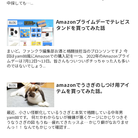
中探しても…...
Amazonプライムデーでテレビス
BLOG
タンドを買ってみた話
まいど。ファンクラ編集部お酒と格闘技担当のブロンソンです♪ 今
回はyam88風にAmazonでの購入記を一つ。 2022年のAmazonプライ
ムデーは7月12日〜13日。皆さんもついついポチっちゃった人も多い
のではないでしょう...
amazonでうさぎのしつけ用アイ
BLOG
テムを買ってみた話。
最近、小さい怪獣化しているうさぎと本気で格闘している中年男
yam88です。 何だかわからないが機嫌が悪くケージにかじりつきそ
うなうさぎの図 もうね…疲れてきたッスよ… かじり癖がなおりませ
んっ！！ なんでもかじって確認す...