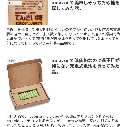
amazonで美味しそうなお砂糖を
ネット・IT
探してみた話。
最近、蔓延防止対策が明けたらしいのですが…結局、飲食店の営業時
間は通常に戻るけど、多人数で集まらないとか今まで通りの感染対策
は継続でね…って内容にまだまだはりきって外出してもなぁ…って気
分になってしまっている中年男yam88です。 ...
amazonで低価格なのに過不足が
BLOG
特にない充電式電池を買ってみた
話。
コロナ渦でamazon prime video や Netflix のサブスクを見るのに
androidTVリモコンをポチりすぎてしまった結果、反応が鈍くなり放
置してたらとうとう電池切れまで逝ってしまった男…yam88です。 家