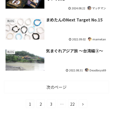
2024.08.22
マッチマン
まめたんのNext Target No.15
BLOG
2022.09.02
mametan
気まぐれアジア旅 〜台湾編③〜
BLOG
2022.08.31
Deadboys69
次のページ
1
2
3
…
22