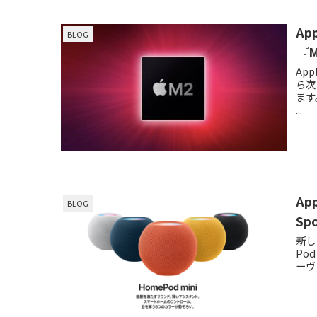
A
BLOG
『
Ap
ら次
ます
...
Ap
BLOG
Sp
新し
Po
ーヴ