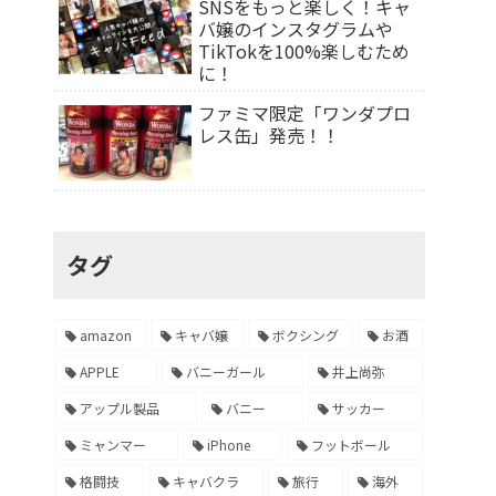
SNSをもっと楽しく！キャ
バ嬢のインスタグラムや
TikTokを100%楽しむため
に！
ファミマ限定「ワンダプロ
レス缶」発売！！
タグ
amazon
キャバ嬢
ボクシング
お酒
APPLE
バニーガール
井上尚弥
アップル製品
バニー
サッカー
ミャンマー
iPhone
フットボール
格闘技
キャバクラ
旅行
海外