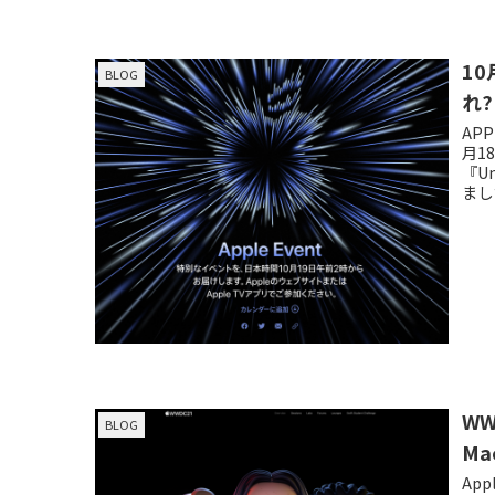
1
BLOG
れ?
AP
月1
『U
まし
W
BLOG
Ma
Ap