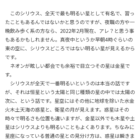
このシリウス、全天で最も明るい星として有名で、習っ
たこともあるんではないかと思うのですが、夜職の方や一
晩飲み歩く系の方なら、2022年2月現在、アレ？と思う事
もあるかもしれません。真夜中というか早朝4時ぐらいの
東の空に、シリウスどころではない明るい星が見えるから
です。
ネオンが眩しい都会でも余裕で目立つその星は金星で
す。
シリウスが全天で一番明るいというのは本当の話です
が、それは恒星という太陽と同じ種類の星の中では太陽の
次に、という話です。星空にはその他に地球を除いた水金
火木土天海の惑星と、衛星の月が見えます。惑星はその
時々で明るさも位置も違いますが、金星以外でも木星や土
星はシリウスよりも明るいこともよくあります。ちなみに
星座になっている普通の星との見分け方は、惑星は瞬きま