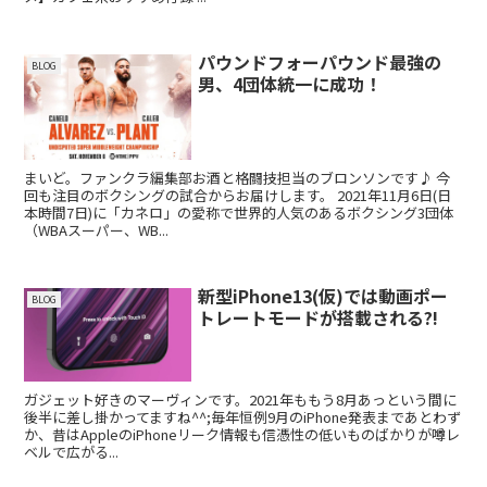
パウンドフォーパウンド最強の
BLOG
男、4団体統一に成功！
まいど。ファンクラ編集部お酒と格闘技担当のブロンソンです♪ 今
回も注目のボクシングの試合からお届けします。 2021年11月6日(日
本時間7日)に「カネロ」の愛称で世界的人気のあるボクシング3団体
（WBAスーパー、WB...
新型iPhone13(仮)では動画ポー
BLOG
トレートモードが搭載される?!
ガジェット好きのマーヴィンです。2021年ももう8月あっという間に
後半に差し掛かってますね^^;毎年恒例9月のiPhone発表まであとわず
か、昔はAppleのiPhoneリーク情報も信憑性の低いものばかりが噂レ
ベルで広がる...