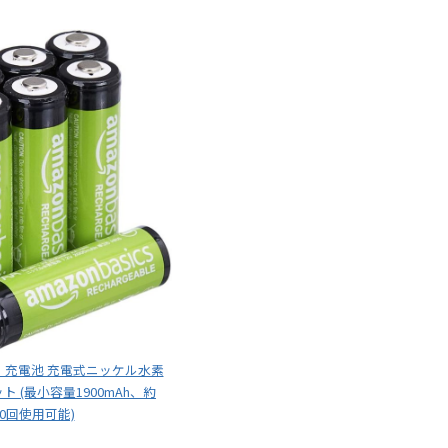
ク 充電池 充電式ニッケル水素
ト (最小容量1900mAh、約
00回使用可能)