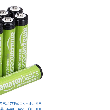
ク 充電池 充電式ニッケル水素電
(最小容量800mAh、約1000回