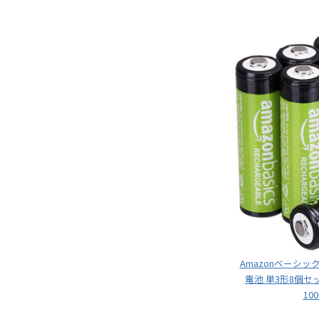
Amazonベーシッ
電池 単3形8個セッ
10