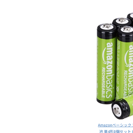
Amazonベーシッ
池 単4形8個セット 