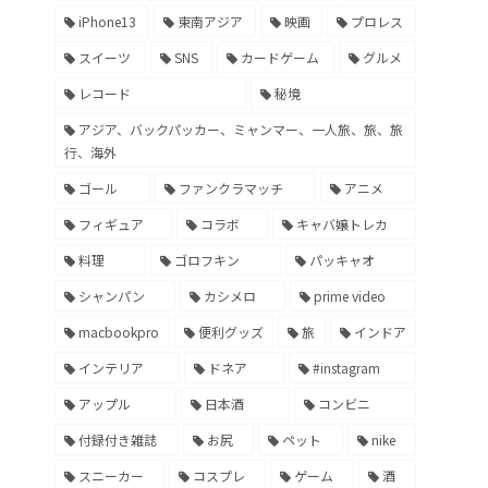
iPhone13
東南アジア
映画
プロレス
スイーツ
SNS
カードゲーム
グルメ
レコード
秘境
アジア、バックパッカー、ミャンマー、一人旅、旅、旅
行、海外
ゴール
ファンクラマッチ
アニメ
フィギュア
コラボ
キャバ嬢トレカ
料理
ゴロフキン
パッキャオ
シャンパン
カシメロ
prime video
macbookpro
便利グッズ
旅
インドア
インテリア
ドネア
#instagram
アップル
日本酒
コンビニ
付録付き雑誌
お尻
ペット
nike
スニーカー
コスプレ
ゲーム
酒