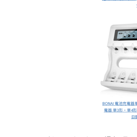
BONAI 電池充電
電器 単3形・単4形
日