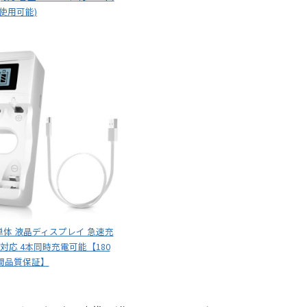
使用可能)
器単体 液晶ディスプレイ 急速充
対応 4本同時充電可能【180
間品質保証】