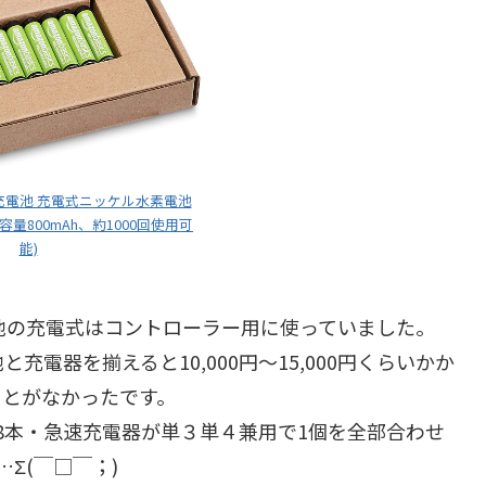
 充電池 充電式ニッケル水素電池
容量800mAh、約1000回使用可
能)
池の充電式はコントローラー用に使っていました。
電器を揃えると10,000円～15,000円くらいかか
ことがなかったです。
8本・急速充電器が単３単４兼用で1個を全部合わせ
Σ(￣□￣；)