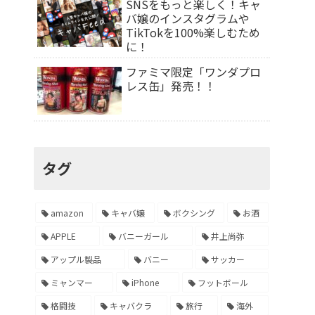
SNSをもっと楽しく！キャ
バ嬢のインスタグラムや
TikTokを100%楽しむため
に！
ファミマ限定「ワンダプロ
レス缶」発売！！
タグ
amazon
キャバ嬢
ボクシング
お酒
APPLE
バニーガール
井上尚弥
アップル製品
バニー
サッカー
ミャンマー
iPhone
フットボール
格闘技
キャバクラ
旅行
海外